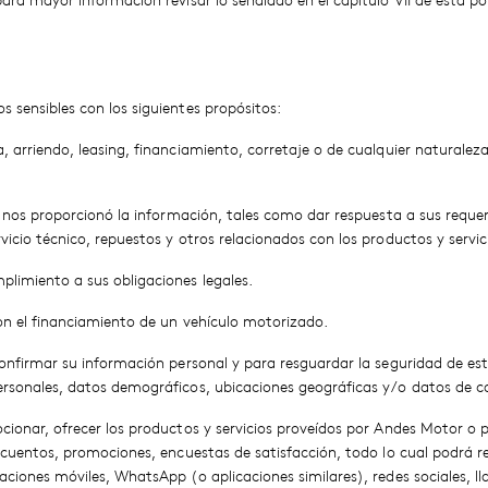
ara mayor información revisar lo señalado en el capítulo VII de esta pol
 sensibles con los siguientes propósitos:
, arriendo, leasing, financiamiento, corretaje o de cualquier naturalez
al nos proporcionó la información, tales como dar respuesta a sus reque
vicio técnico, repuestos y otros relacionados con los productos y serv
limiento a sus obligaciones legales.
con el financiamiento de un vehículo motorizado.
confirmar su información personal y para resguardar la seguridad de esta
ersonales, datos demográficos, ubicaciones geográficas y/o datos de c
cionar, ofrecer los productos y servicios proveídos por Andes Motor o 
escuentos, promociones, encuestas de satisfacción, todo lo cual podrá r
aciones móviles, WhatsApp (o aplicaciones similares), redes sociales, ll