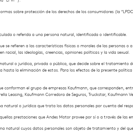
(la “LPVP”).
e normas sobre protección de los derechos de los consumidores (la “LPDC
ulada o referida a una persona natural, identificada o identificable.
ue se refieren a las características físicas o morales de las personas o 
 racial, las ideologías, creencias, opiniones políticas y la vida sexual.
atural o jurídica, privada o pública, que decide sobre el tratamiento d
 hasta la eliminación de estos. Para los efectos de la presente políti
que conforman el grupo de empresas Kaufmann, que corresponden, ent
rella Leasing, Kaufmann Corredora de Seguros, Truckstar, Kaufmann Ven
 natural o jurídica que trata los datos personales por cuenta del resp
 aquellas prestaciones que Andes Motor provee por sí o a través de la
rsona natural cuyos datos personales son objeto de tratamiento y del q