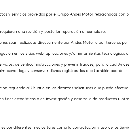
tos y servicios proveídos por el Grupo Andes Motor relacionadas con pr
 requieran una revisión y posterior reparación o reemplazo.
iones sean realizadas directamente por Andes Motor o por terceros por
ación en los sitios web, aplicaciones y/o herramientas tecnológicas 
ervicios, de verificar instrucciones y prevenir fraudes, para lo cual A
, almacenar logs y conservar dichos registros, los que también podrán 
ión requerida al Usuario en las distintas solicitudes que pueda efectuar
on fines estadísticos o de investigación y desarrollo de productos u otro
.
es por diferentes medios tales como la contratación y uso de los Servi