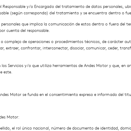
el Responsable y/o Encargado del tratamiento de datos personales, ubic
sable (según corresponda) del tratamiento y se encuentra dentro o fuer
personales que implica la comunicación de estos dentro o fuera del ter
por cuenta del responsable.
n o complejo de operaciones o procedimientos técnicos, de carácter au
ar, extraer, confrontar, interconectar, disociar, comunicar, ceder, trans
en los Servicios y/o que utiliza herramientas de Andes Motor y que, en
e este.
ndes Motor se funda en el consentimiento expreso e informado del titul
ndes Motor:
ellido, el rol único nacional, número de documento de identidad, domicil