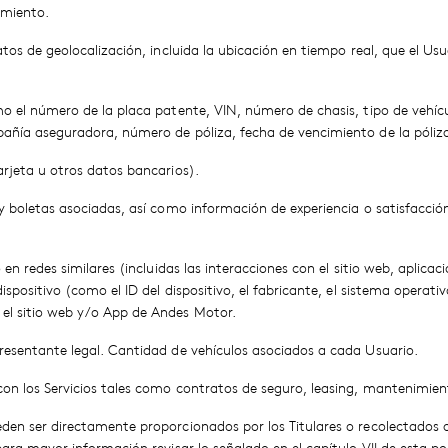
imiento.
tos de geolocalización, incluida la ubicación en tiempo real, que el Usu
mo el número de la placa patente, VIN, número de chasis, tipo de vehí
añía aseguradora, número de póliza, fecha de vencimiento de la póliza
arjeta u otros datos bancarios).
boletas asociadas, así como información de experiencia o satisfacción del
 en redes similares (incluidas las interacciones con el sitio web, aplic
positivo (como el ID del dispositivo, el fabricante, el sistema operativo,
el sitio web y/o App de Andes Motor.
resentante legal. Cantidad de vehículos asociados a cada Usuario.
on los Servicios tales como contratos de seguro, leasing, mantenimiento
den ser directamente proporcionados por los Titulares o recolectados d