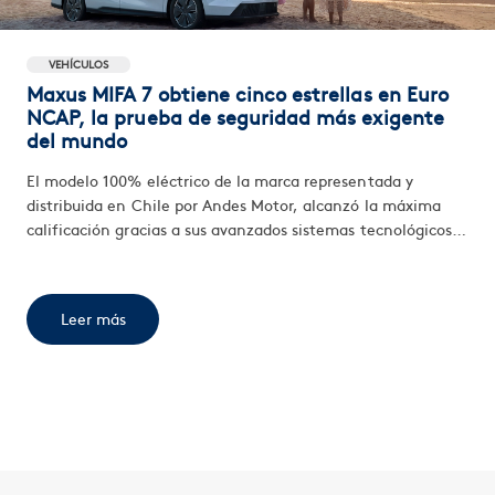
VEHÍCULOS
Maxus MIFA 7 obtiene cinco estrellas en Euro
NCAP, la prueba de seguridad más exigente
del mundo
El modelo 100% eléctrico de la marca representada y
distribuida en Chile por Andes Motor, alcanzó la máxima
calificación gracias a sus avanzados sistemas tecnológicos y
de equipamiento, superando los diversos escenarios a los
que fue sometido en la evaluación 2024. Tras su debut
reciente en Europa, se espera que en el mediano plazo
Leer más
pueda llegar al mercado nacional.